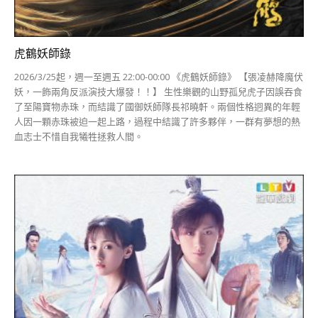
虎鶴妖師錄
2026/3/25起，週一至週五 22:00-00:00 《虎鶴妖師錄》 【張凌赫降魔伏
妖，一飾兩角反派演技大爆發！！】 生性樂觀的山野孤兒虎子因誤吞食
了至陽寶物赤珠，而結識了國御妖師隊長祁曉軒。兩個性格迥異的年輕
人因一顆赤珠被迫一起上路，過程中結識了許多夥伴，一群有夢想的熱
血志士不惜自我犧牲拯救人間。