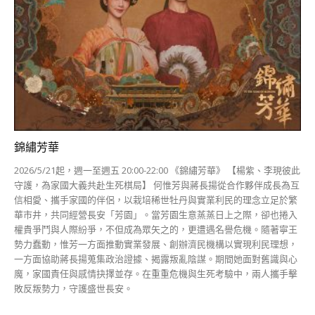
錦繡芳華
2026/5/21起，週一至週五 20:00-22:00 《錦繡芳華》 【楊紫、李現彼此
守護，為家國大義共赴生死棋局】 何惟芳與蔣長揚從合作夥伴成長為互
信相愛、攜手家國的伴侶，以栽培稀世牡丹與實業利民的理念立足於繁
華市井，共同經營長安「芳園」。當芳園生意蒸蒸日上之際，卻也捲入
權貴爭鬥與人際紛爭，不但成為眾矢之的，更遭遇名譽危機。隨著寧王
勢力蠢動，惟芳一方面推動實業發展、創辦濟民機構以實現利民理想，
一方面協助蔣長揚蒐集政治證據、揭露叛亂陰謀。期間她面對舊識與心
魔，家國責任與感情抉擇並存。在重重危機與生死考驗中，兩人攜手擊
敗反叛勢力，守護盛世長安。