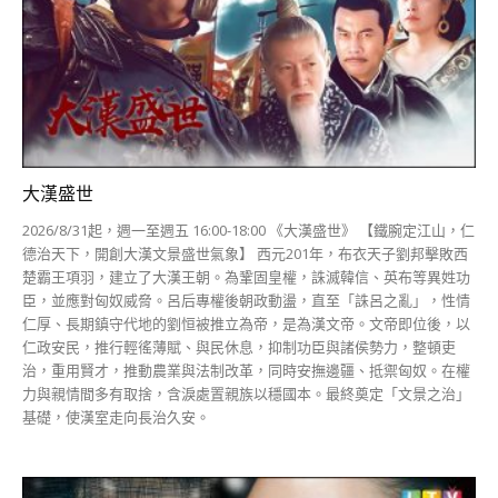
大漢盛世
2026/8/31起，週一至週五 16:00-18:00 《大漢盛世》 【鐵腕定江山，仁
德治天下，開創大漢文景盛世氣象】 西元201年，布衣天子劉邦擊敗西
楚霸王項羽，建立了大漢王朝。為鞏固皇權，誅滅韓信、英布等異姓功
臣，並應對匈奴威脅。呂后專權後朝政動盪，直至「誅呂之亂」，性情
仁厚、長期鎮守代地的劉恒被推立為帝，是為漢文帝。文帝即位後，以
仁政安民，推行輕徭薄賦、與民休息，抑制功臣與諸侯勢力，整頓吏
治，重用賢才，推動農業與法制改革，同時安撫邊疆、抵禦匈奴。在權
力與親情間多有取捨，含淚處置親族以穩國本。最終奠定「文景之治」
基礎，使漢室走向長治久安。