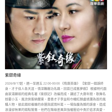
紫釵奇緣
2026/8/17起，週一至週五 22:00-00:00 《隋唐英雄》 【紫釵一錯誤終
身，才子佳人各天涯，情深難敵功名路，回首已成舊夢痕】 根據明代戲
曲家湯顯祖的經典名著《紫釵記》改編而成，講述了大唐年間，歌舞名
妓霍小玉、風流俠客納蘭東、書香才子李益和巾幗紅顏盧靖瀾為首的風
騷人物，彼此錯綜複雜的命運與感情糾葛。一場指腹為婚的誤會，造成
浪漫卻無果的錯點鴛鴦，他們在階級差異與強權壓迫中勇於追求真愛，