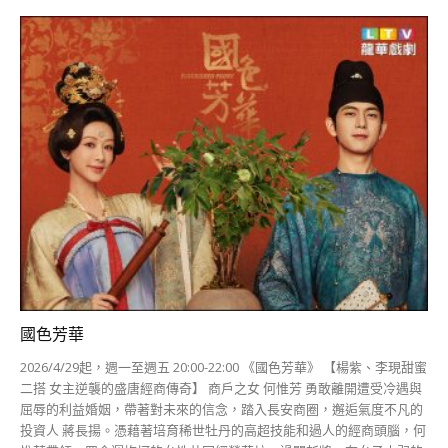
國色芳華
2026/4/29起，週一至週五 20:00-22:00 《國色芳華》 【楊紫、李現甜蜜
二搭 女主逆襲的盛唐經商傳奇】 商戶之女 何惟芳 勇敢離開遭受冷遇與
屈辱的利益婚姻，帶著對未來的信念，踏入長安商圈，邂逅氣度不凡的
投資人 蔣長揚。憑藉著培育稀世牡丹的高超技能和過人的經商頭腦，何