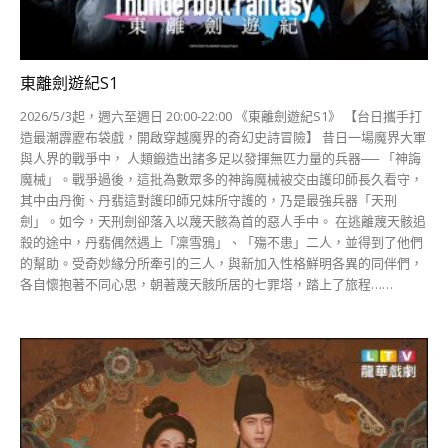
東離劍遊紀S1
2026/5/3起，週六至週日 20:00-22:00 《東離劍遊紀S1》 【台日攜手打
造最潮霹靂布袋戲，開啟穿越魔界的奇幻史詩冒險】 昔日一場魔界大軍
與人界的戰爭中， 人類鍛造出諸多足以發揮無匹力量的兵器── 「神誨
魔械」。戰爭過後，這批為數眾多的神誨魔械被交由護印師長久看守，
其中由丹衡、丹翡這對護印師兄妹所守護的，乃是最強兵器「天刑
劍」。如今，天刑劍卻落入以蔑天骸為首的惡人手中。 在逃離蔑天骸追
殺的途中，丹翡偶然遇上「凜雪鴉」、「殤不患」二人，並得到了他們
的幫助。受奇妙緣分所牽引的三人，與新加入性格鮮明各異的同伴們，
各自懷抱著不同心思，朝著蔑天骸所居的七罪塔，踏上了旅程……