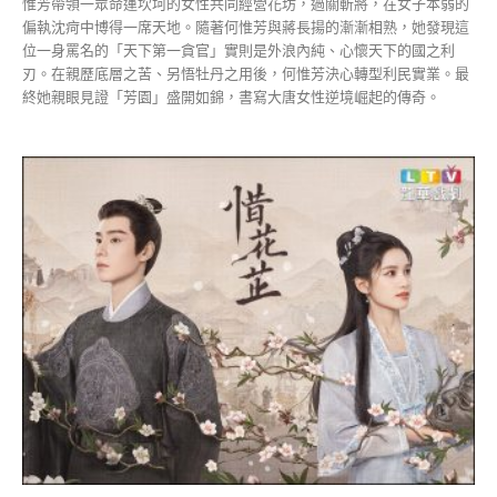
惟芳帶領一眾命運坎坷的女性共同經營花坊，過關斬將，在女子本弱的
偏執沈疴中博得一席天地。隨著何惟芳與蔣長揚的漸漸相熟，她發現這
位一身罵名的「天下第一貪官」實則是外浪內純、心懷天下的國之利
刃。在親歷底層之苦、另悟牡丹之用後，何惟芳決心轉型利民實業。最
終她親眼見證「芳園」盛開如錦，書寫大唐女性逆境崛起的傳奇。