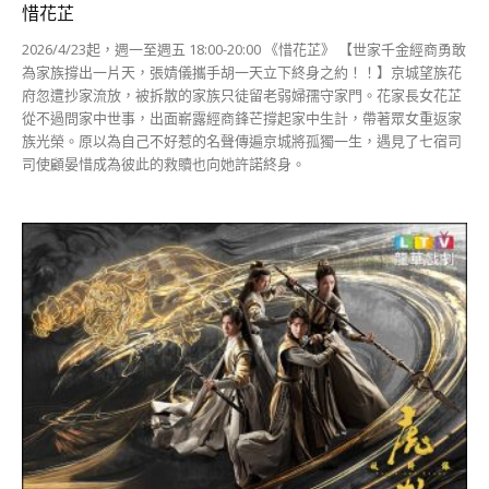
惜花芷
2026/4/23起，週一至週五 18:00-20:00 《惜花芷》 【世家千金經商勇敢
為家族撐出一片天，張婧儀攜手胡一天立下終身之約！！】京城望族花
府忽遭抄家流放，被拆散的家族只徒留老弱婦孺守家門。花家長女花芷
從不過問家中世事，出面嶄露經商鋒芒撐起家中生計，帶著眾女重返家
族光榮。原以為自己不好惹的名聲傳遍京城將孤獨一生，遇見了七宿司
司使顧晏惜成為彼此的救贖也向她許諾終身。