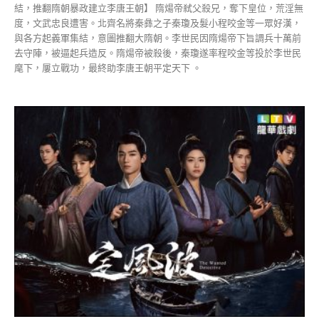
結，推翻隋朝暴政建立李唐王朝】 隋煬帝弒父殺兄，奪下皇位，荒淫無
度，文武忠良遭害。北齊名將秦彝之子秦瓊及髮小程咬金等一眾好漢，
與各方起義軍集結，意圖推翻大隋朝。李世民因隋煬帝下旨調兵十萬前
去守陣，被逼起兵造反。隋煬帝被殺後，秦瓊遂率程咬金等投於李世民
麾下，屢立戰功，最終助李唐王朝平定天下 。