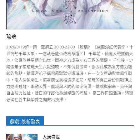
琉璃
2026/3/19起，週一至週五 20:00-22:00 《琉璃》 【成毅爆紅代表作，十
世情劫千年因果，一念執著能否改寫命運？】 千年前，仙魔大戰撼動天
地，修羅族將星橫空出世，戰神之力成為左右三界的關鍵。 千年後，少
陽派弟子褚璿璣天生六識殘缺，不知情愛滋味，卻因此成為各方勢力覬
覦的焦點。離澤宮弟子禹司鳳默默守護璿璣，在一次次歷劫與並肩作戰
中，兩人情愫漸生。隨著前世真相逐步揭開，璿璣的真正身份與戰神之
力逐漸甦醒，牽動天界、魔域與人間的暗潮洶湧。情感與宿命、責任與
自由彼此拉扯，昔日的守護化為最殘酷的考驗。 當三界再臨浩劫，璿璣
必須在蒼生與摯愛之間做出抉擇。
戲劇-最新發表
大漢盛世