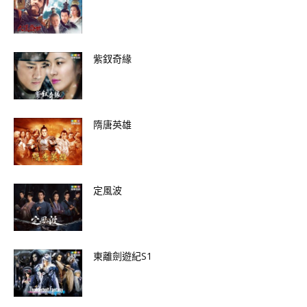
紫釵奇緣
隋唐英雄
定風波
東離劍遊紀S1