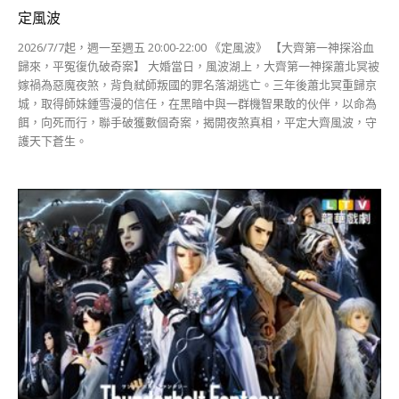
定風波
2026/7/7起，週一至週五 20:00-22:00 《定風波》 【大齊第一神探浴血
歸來，平冤復仇破奇案】 大婚當日，風波湖上，大齊第一神探蕭北冥被
嫁禍為惡魔夜煞，背負弒師叛國的罪名落湖逃亡。三年後蕭北冥重歸京
城，取得師妹鍾雪漫的信任，在黑暗中與一群機智果敢的伙伴，以命為
餌，向死而行，聯手破獲數個奇案，揭開夜煞真相，平定大齊風波，守
護天下蒼生。