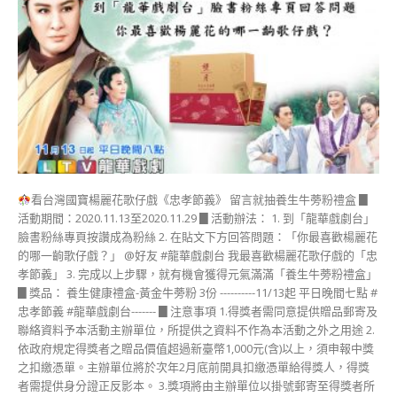
看台灣國寶楊麗花歌仔戲《忠孝節義》 留言就抽養生牛蒡粉禮盒 ▊
活動期間：2020.11.13至2020.11.29 ▊活動辦法： 1. 到「龍華戲劇台」
臉書粉絲專頁按讚成為粉絲 2. 在貼文下方回答問題：「你最喜歡楊麗花
的哪一齣歌仔戲？」 @好友 #龍華戲劇台 我最喜歡楊麗花歌仔戲的「忠
孝節義」 3. 完成以上步驟，就有機會獲得元氣滿滿「養生牛蒡粉禮盒」
▊獎品： 養生健康禮盒-黃金牛蒡粉 3份 ----------11/13起 平日晚間七點 #
忠孝節義 #龍華戲劇台------- ▊注意事項 1.得獎者需同意提供贈品郵寄及
聯絡資料予本活動主辦單位，所提供之資料不作為本活動之外之用途 2.
依政府規定得獎者之贈品價值超過新臺幣1,000元(含)以上，須申報中獎
之扣繳憑單。主辦單位將於次年2月底前開具扣繳憑單給得獎人，得獎
者需提供身分證正反影本。 3.獎項將由主辦單位以掛號郵寄至得獎者所