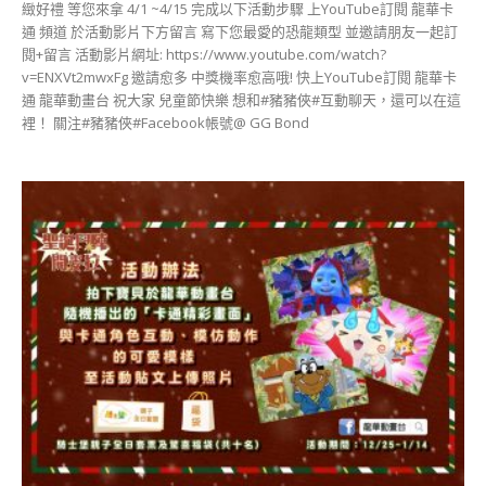
緻好禮 等您來拿 4/1 ~4/15 完成以下活動步驟 上YouTube訂閱 龍華卡
通 頻道 於活動影片下方留言 寫下您最愛的恐龍類型 並邀請朋友一起訂
閱+留言 活動影片網址: https://www.youtube.com/watch?
v=ENXVt2mwxFg 邀請愈多 中獎機率愈高哦! 快上YouTube訂閱 龍華卡
通 龍華動畫台 祝大家 兒童節快樂 想和#豬豬俠#互動聊天，還可以在這
裡！ 關注#豬豬俠#Facebook帳號@ GG Bond