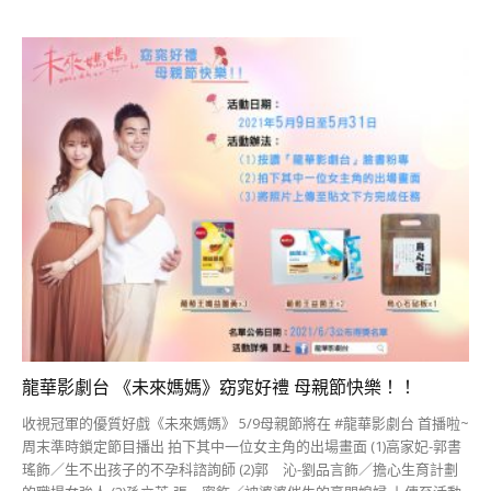
龍華影劇台 《未來媽媽》窈窕好禮 母親節快樂！！
收視冠軍的優質好戲《未來媽媽》 5/9母親節將在 #龍華影劇台 首播啦~
周末準時鎖定節目播出 拍下其中一位女主角的出場畫面 (1)高家妃-郭書
瑤飾／生不出孩子的不孕科諮詢師 (2)郭 沁-劉品言飾／擔心生育計劃