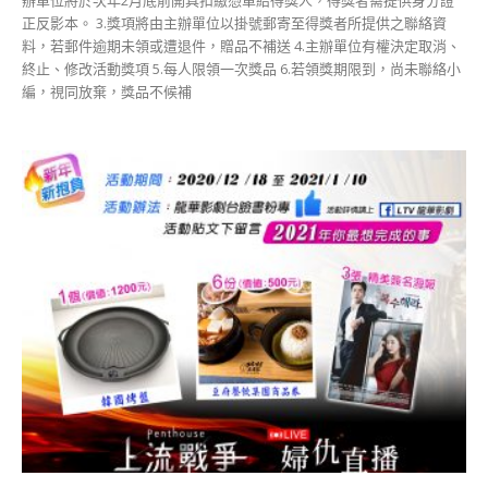
辦單位將於次年2月底前開具扣繳憑單給得獎人，得獎者需提供身分證
正反影本。 3.獎項將由主辦單位以掛號郵寄至得獎者所提供之聯絡資
料，若郵件逾期未領或遭退件，贈品不補送 4.主辦單位有權決定取消、
終止、修改活動獎項 5.每人限領一次獎品 6.若領獎期限到，尚未聯絡小
編，視同放棄，獎品不候補