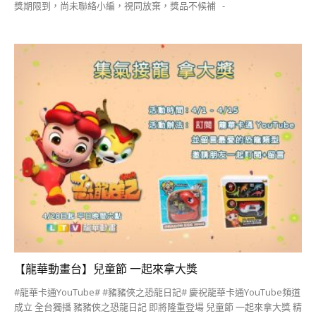
獎期限到，尚未聯絡小編，視同放棄，獎品不候補 -
【龍華動畫台】兒童節 一起來拿大獎
#龍華卡通YouTube# #豬豬俠之恐龍日記# 慶祝龍華卡通YouTube頻道
成立 全台獨播 豬豬俠之恐龍日記 即將隆重登場 兒童節 一起來拿大獎 精