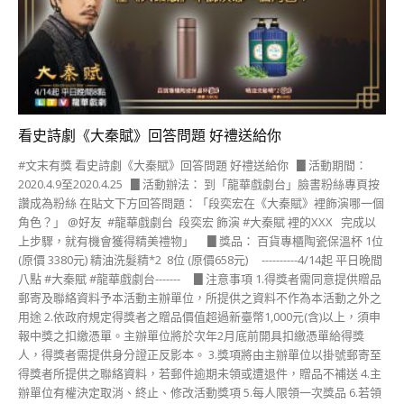
看史詩劇《大秦賦》回答問題 好禮送給你
#文末有獎 看史詩劇《大秦賦》回答問題 好禮送給你 ▊活動期間：
2020.4.9至2020.4.25 ▊活動辦法： 到「龍華戲劇台」臉書粉絲專頁按
讚成為粉絲 在貼文下方回答問題：「段奕宏在《大秦賦》裡飾演哪一個
角色？」 @好友 #龍華戲劇台 段奕宏 飾演 #大秦賦 裡的XXX 完成以
上步驟，就有機會獲得精美禮物」 ▊獎品： 百貨專櫃陶瓷保溫杯 1位
(原價 3380元) 精油洗髮精*2 8位 (原價658元) ----------4/14起 平日晚間
八點 #大秦賦 #龍華戲劇台------- ▊注意事項 1.得獎者需同意提供贈品
郵寄及聯絡資料予本活動主辦單位，所提供之資料不作為本活動之外之
用途 2.依政府規定得獎者之贈品價值超過新臺幣1,000元(含)以上，須申
報中獎之扣繳憑單。主辦單位將於次年2月底前開具扣繳憑單給得獎
人，得獎者需提供身分證正反影本。 3.獎項將由主辦單位以掛號郵寄至
得獎者所提供之聯絡資料，若郵件逾期未領或遭退件，贈品不補送 4.主
辦單位有權決定取消、終止、修改活動獎項 5.每人限領一次獎品 6.若領