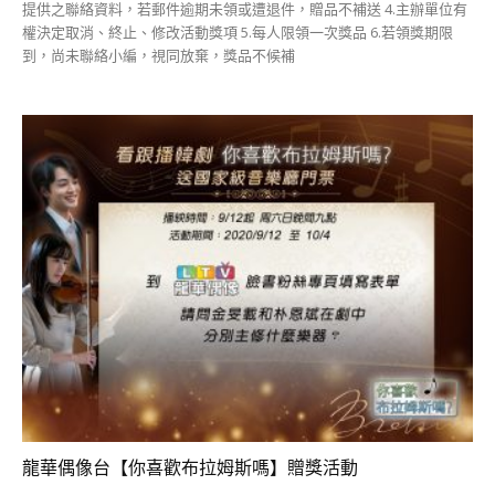
提供之聯絡資料，若郵件逾期未領或遭退件，贈品不補送 4.主辦單位有
權決定取消、終止、修改活動獎項 5.每人限領一次獎品 6.若領獎期限
到，尚未聯絡小編，視同放棄，獎品不候補
龍華偶像台【你喜歡布拉姆斯嗎】贈獎活動