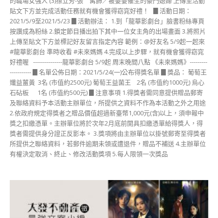
的職場女強人 (3)孫立芳-張 寗飾／被婆婆催生的豪門媳婦 上傳至活動
貼文下方並完成活動任務就有機會獲得窈窕好禮！ ▊活動日期：
2021/5/9至2021/5/23 ▊活動辦法： 1.到「龍華影劇台」臉書粉絲專頁
按讚成為粉絲 2.鎖定節目播出拍下其中一位女主角的出場畫面 3.將照片
上傳至貼文下方並標記好友留言指定內容 範例：@好友名 5/9起一起來
#龍華影劇台 準時收看 #未來媽媽 4.完成以上步驟，就有機會獲得窈窕
好禮喔 ---------------龍華影劇台 5/9起 周末晚間八點 《未來媽媽》---------
----------- ▊名單公佈日期：2021/5/24(一)公布得獎名單 ▊獎品： 葡萄王
孅益薑黃 3名 (市值約2500元) 葡萄王益菌王 2名 (市值約1000元) 烏心
石砧板 1名 (市值約500元) ▊注意事項 1.得獎者需同意提供贈品郵寄
及聯絡資料予本活動主辦單位，所提供之資料不作為本活動之外之用途
2.依政府規定得獎者之贈品價值超過新臺幣1,000元(含)以上，須申報中
獎之扣繳憑單。主辦單位將於次年2月底前開具扣繳憑單給得獎人，得
獎者需提供身分證正反影本。 3.獎項將由主辦單位以掛號郵寄至得獎者
所提供之聯絡資料，若郵件逾期未領或遭退件，贈品不補送 4.主辦單位
有權決定取消、終止、修改活動獎項 5.每人限領一次獎品