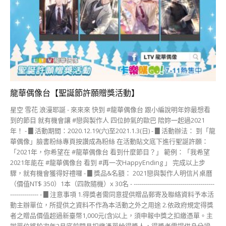
龍華偶像台【聖誕節許願贈獎活動】
星空 雪花 浪漫耶誕 - 來來來 快到 #龍華偶像台 跟小編說明年妳最想看
到的節目 就有機會讓 #戀與製作人 四位帥氣的歐巴 陪妳一起過2021
年！ - ▊活動期間：2020.12.19(六)至2021.1.3(日) - ▊活動辦法： 到「龍
華偶像」臉書粉絲專頁按讚成為粉絲 在活動貼文底下進行聖誕許願：
「2021年，你希望在 #龍華偶像台 看到什麼節目？」 範例：「我希望
2021年能在 #龍華偶像台 看到 #再一次HappyEnding 」 完成以上步
驟，就有機會獲得好禮囉 - ▊獎品&名額： 2021戀與製作人明信片桌曆
（價值NT$ 350）1本（四款隨機）x 30名 - ----------------------------------------
-------------- - ▊注意事項 1.得獎者需同意提供贈品郵寄及聯絡資料予本活
動主辦單位，所提供之資料不作為本活動之外之用途 2.依政府規定得獎
者之贈品價值超過新臺幣1,000元(含)以上，須申報中獎之扣繳憑單。主