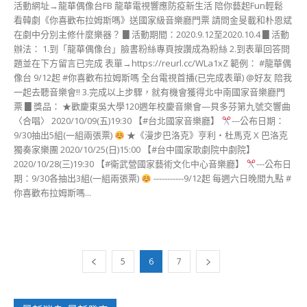
活動網址→龍華偶像台FB 龍華電視響應防疫新生活 陪你藝起Fun輕鬆
看韓劇《你喜歡布拉姆斯嗎》送國家級音樂廳門票 請問金旻載和朴恩斌
在劇中分別主修什麼樂器？ ▊活動期間：2020.9.12至2020.10.4 ▊活動
辦法： 1.到「龍華偶像台」臉書粉絲專頁按讚成為粉絲 2.到表單回答問
題並在下方留言已完成 表單→https://reurl.cc/WLa1xZ 範例： #龍華偶
像台 9/12起 #你喜歡布拉姆斯嗎 全台電視首播(已完成表單) @好友 陪我
一起去聽音樂會!! 3.完成以上步驟，就有機會獲得北中南國家音樂廳門
票 ▊獎品： ★歡慶東吳大學120週年校慶音樂會—貝多芬第九號交響曲
〈合唱〉 2020/10/09(五)19:30 【#台北國家音樂廳】
---公布日期：
9/30抽出5組(一組兩張票)
★《漫步巴洛克》亨利‧杜馬克 X 巴洛克
獨奏家樂團 2020/10/25(日)15:00 【#台中國家歌劇院中劇院】
2020/10/28(三)19:30 【#衛武營國家藝術文化中心音樂廳】
---公布日
期：9/30各抽出3組(一組兩張票)
-----------9/12起 每週六日晚間九點 #
你喜歡布拉姆斯嗎...
5
6
7