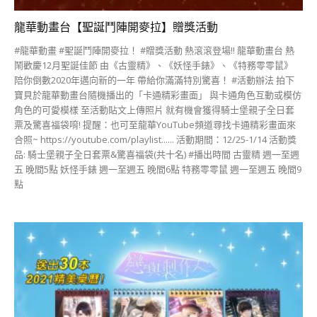
龍華動畫台【聖誕鬥陣開麥拉】贈獎活動
#龍華動畫 #聖誕鬥陣開麥拉！ #贈獎活動 熱滾滾登場!! 龍華動畫台 熱
鬧歡慶12月聖誕佳節 由《古靈精》、《妖怪手錶》、《特務零零鼠》
陪你倒數2020年邁向新的一年 帶給你滿滿特別驚喜！ #活動辦法 拍下
寶貝於龍華動畫台隨機播出的「卡通精彩畫面」 與卡通角色互動或模仿
角色的可愛模樣 至活動貼文上傳照片 就有機會獲得騎士堡親子全日套
票及驚喜福袋唷! 提醒：也可至龍華YouTube頻道尋找卡通精彩畫面來
合照~ https://youtube.com/playlist...... 活動期間：12/25-1/14 活動獎
品: 騎士堡親子全日套票&驚喜福袋(共十名) #播出時間 古靈精 週一至週
五 晚間5點 妖怪手錶 週一至週五 晚間6點 特務零零鼠 週一至週五 晚間9
點