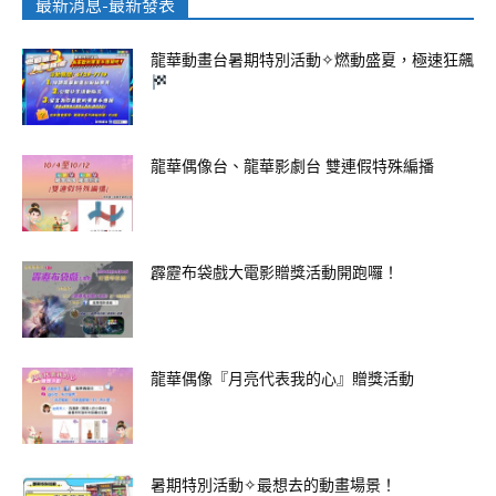
最新消息-最新發表
龍華動畫台暑期特別活動✧燃動盛夏，極速狂飆
龍華偶像台、龍華影劇台 雙連假特殊編播
霹靂布袋戲大電影贈獎活動開跑囉！
龍華偶像『月亮代表我的心』贈獎活動
暑期特別活動✧最想去的動畫場景！