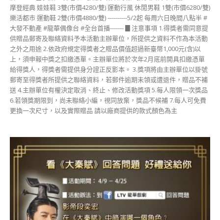
摩登經典 娃娃鞋 3雙(市價4280/雙) 運動行風 休閒男鞋 1雙(市價6280/雙)
樂活都市 運動鞋 2雙(市價4880/雙) ----------5/2起 每周六日晚間八點半 #
大發不動產 #龍華偶像台 #全台首播------- ▊注意事項 1.得獎者需同意提
供贈品郵寄及聯絡資料予本活動主辦單位，所提供之資料不作為本活動
之外之用途 2.依政府規定得獎者之贈品價值超過新臺幣1,000元(含)以
上，須申報中獎之扣繳憑單。主辦單位將於次年2月底前開具扣繳憑單
給得獎人，得獎者需提供身分證正反影本。 3.獎項將由主辦單位以掛號
郵寄至得獎者所提供之聯絡資料，若郵件逾期未領或遭退件，贈品不補
送 4.主辦單位有權決定取消、終止、修改活動獎項 5.每人限領一次獎品
6.若領獎期限到，尚未聯絡小編，視同放棄，獎品不候補 7.每人可免費
更換一次尺寸，以及實際贈品 請以廠商提供的款式顏色為主