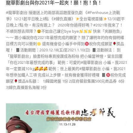
龍華影劇台與你2021年一起夾！願！抱！負！
#龍華影劇台 接連送上的兩部高話題度復仇劇 《#Penhouse上流戰
爭》12/21起平日晚上8點 《#婦仇直播》
全台電視首播
12/30起平
日晚上7點 你，有沒有跟上？ 2020年你過得好嗎？#2021年我來了！
不順到想去拜拜？
不如自己讓它bye bye
快來「夾願抱負」
～～ 跟小編說你在2021年最想完成的願望？ 除了讓明年的你有個明確
目標方向可以衝刺
還有機會從小編手中得到
祝你完成願望
獎品
喔！ ▊活動期間：2020.12.18(五)至2021.1.10(日) ▊活動辦法： 到
「龍華影劇台」臉書粉絲專頁按讚成為粉絲 把小編當神燈，留言回覆
「你在2021年最想完成的事」 範例：可愛的#龍華影劇台 小編，我2021
年一定要減10 kg
範例：世上最美的#龍華影劇台 小編，我2021
年想參加鐵人三項 完成以上步驟，就有機會獲得好禮囉 ▊
祝你完成
願望
獎品&名額： 1)韓國烤盤 1份 2)豆府餐飲集團500元商品券 6份
3)婦仇直播簽名海報 3份