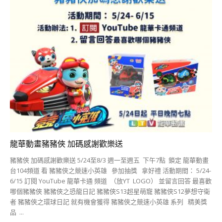
龍華動畫豬豬俠 加碼感謝歡樂送
豬豬俠 加碼感謝歡樂送 5/24至8/3 週一至週五 下午7點 鎖定 龍華動畫
台104頻道 看 豬豬俠之競速小英雄 參加抽獎 拿好禮 活動期間： 5/24-
6/15 訂閱 YouTube 龍華卡通 頻道 （放YT LOGO） 並留言回答 最喜歡
哪個豬豬俠 豬豬俠之恐龍日記 豬豬俠S13超星萌寵 豬豬俠S12夢想守衛
者 豬豬俠之環球日記 就有機會獲得 豬豬俠之競速小英雄 系列 精美獎
品 ...