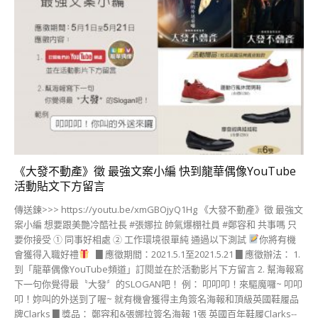
《大發不動產》徵 最強文案小編 快到龍華偶像YouTube
活動貼文下方留言
傳送鍊>>> https://youtu.be/xmGBOjyQ1Hg 《大發不動產》徵 最強文
案小編 想要跟美艷冷酷社長 #張娜拉 帥氣爆棚社員 #鄭容和 共事嗎 只
要你接受 ① 同事好相處 ② 工作環境很單純 通過以下測試
你將有機
會獲得入職好禮
▊應徵期間：2021.5.1至2021.5.21 ▊應徵辦法： 1.
到「龍華偶像YouTube頻道」訂閱並在於活動影片下方留言 2. 幫海報寫
下一句你覺得最〝大發〞的SLOGAN吧！ 例： 叩叩叩！來驅魔囉~ 叩叩
叩！妳叫的外送到了喔~ 就有機會獲得主角簽名海報和頂級英國鞋履品
牌Clarks ▊獎品： 鄭容和&張娜拉簽名海報 1張 英國百年鞋履Clarks--