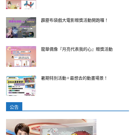
霹靂布袋戲大電影贈獎活動開跑囉！
龍華偶像『月亮代表我的心』贈獎活動
暑期特別活動✧最想去的動畫場景！
公告