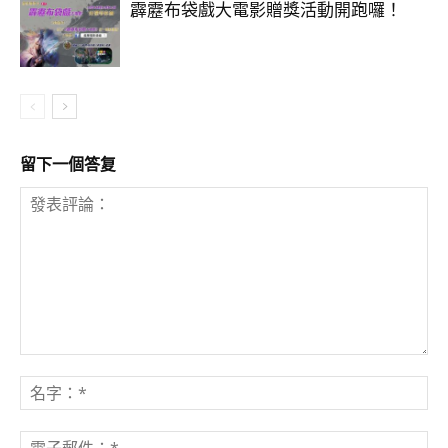
霹靂布袋戲大電影贈獎活動開跑囉！
留下一個答复