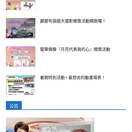
霹靂布袋戲大電影贈獎活動開跑囉！
龍華偶像『月亮代表我的心』贈獎活動
暑期特別活動✧最想去的動畫場景！
公告