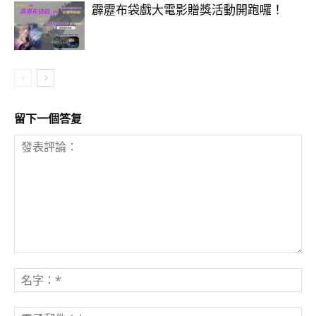
霹靂布袋戲大電影贈獎活動開跑囉！
留下一個答复