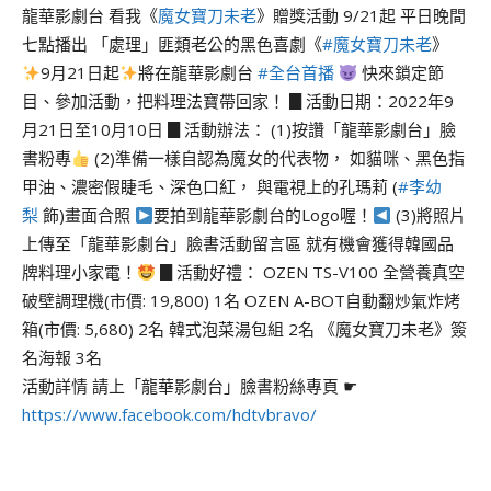
龍華影劇台 看我《
魔女寶刀未老
》贈獎活動 9/21起 平日晚間
七點播出 「處理」匪類老公的黑色喜劇《
#魔女寶刀未老
》
9月21日起
將在龍華影劇台
#全台首播
快來鎖定節
目、參加活動，把料理法寶帶回家！ ▊活動日期：2022年9
月21日至10月10日 ▊活動辦法： (1)按讚「龍華影劇台」臉
書粉專
(2)準備一樣自認為魔女的代表物， 如貓咪、黑色指
甲油、濃密假睫毛、深色口紅， 與電視上的孔瑪莉 (
#李幼
梨
飾)畫面合照
要拍到龍華影劇台的Logo喔！
(3)將照片
上傳至「龍華影劇台」臉書活動留言區 就有機會獲得韓國品
牌料理小家電！
▊活動好禮： OZEN TS-V100 全營養真空
破壁調理機(市價: 19,800) 1名 OZEN A-BOT自動翻炒氣炸烤
箱(市價: 5,680) 2名 韓式泡菜湯包組 2名 《魔女寶刀未老》簽
名海報 3名
活動詳情 請上「龍華影劇台」臉書粉絲專頁 ☛
https://www.facebook.com/hdtvbravo/