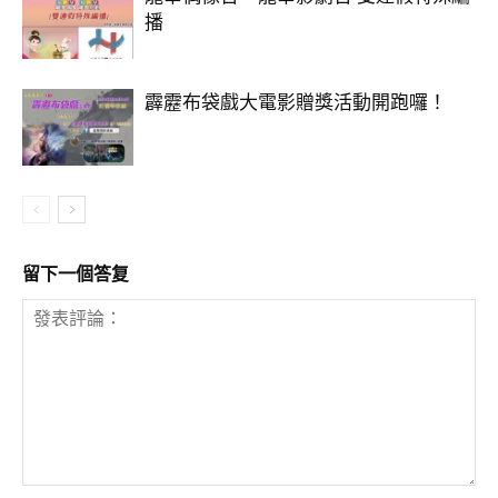
播
霹靂布袋戲大電影贈獎活動開跑囉！
留下一個答复