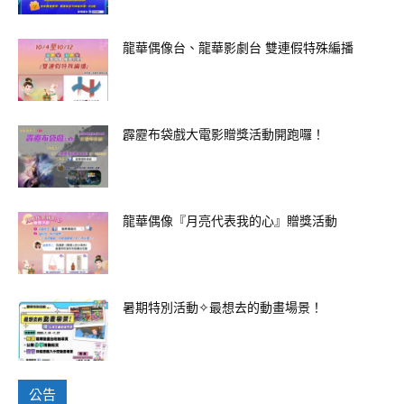
龍華偶像台、龍華影劇台 雙連假特殊編播
霹靂布袋戲大電影贈獎活動開跑囉！
龍華偶像『月亮代表我的心』贈獎活動
暑期特別活動✧最想去的動畫場景！
公告