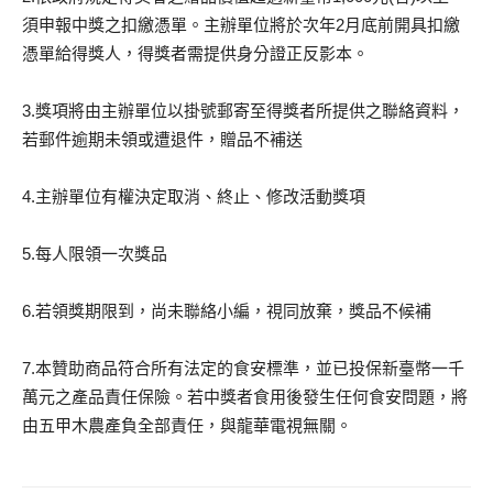
須申報中獎之扣繳憑單。主辦單位將於次年2月底前開具扣繳
憑單給得獎人，得獎者需提供身分證正反影本。
3.獎項將由主辦單位以掛號郵寄至得獎者所提供之聯絡資料，
若郵件逾期未領或遭退件，贈品不補送
4.主辦單位有權決定取消、終止、修改活動獎項
5.每人限領一次獎品
6.若領獎期限到，尚未聯絡小編，視同放棄，獎品不候補
7.本贊助商品符合所有法定的食安標準，並已投保新臺幣一千
萬元之產品責任保險。若中獎者食用後發生任何食安問題，將
由五甲木農產負全部責任，與龍華電視無關。