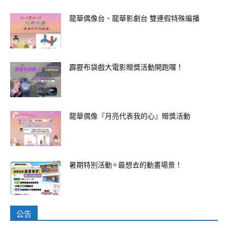
龍華偶像台、龍華影劇台 雙連假特殊編播
霹靂布袋戲大電影贈獎活動開跑囉！
龍華偶像『月亮代表我的心』贈獎活動
暑期特別活動✧最想去的動畫場景！
公告