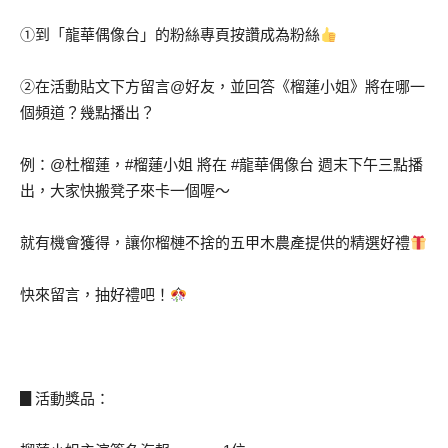
➀到「龍華偶像台」的粉絲專頁按讚成為粉絲
➁在活動貼文下方留言@好友，並回答《榴蓮小姐》將在哪一
個頻道？幾點播出？
例：@杜榴蓮，#榴蓮小姐 將在 #龍華偶像台 週末下午三點播
出，大家快搬凳子來卡一個喔～
就有機會獲得，讓你榴槤不捨的五甲木農產提供的精選好禮
快來留言，抽好禮吧！
▊活動獎品：