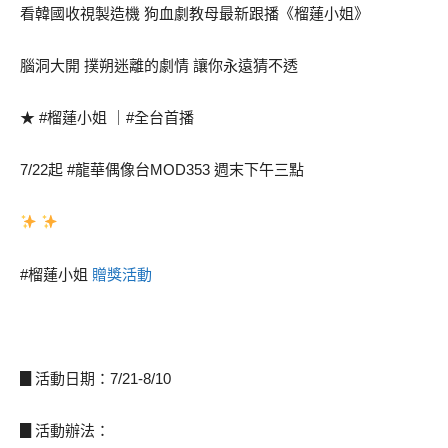
看韓國收視製造機 狗血劇教母最新跟播《榴蓮小姐》
腦洞大開 撲朔迷離的劇情 讓你永遠猜不透
★ #榴蓮小姐 ｜#全台首播
7/22起 #龍華偶像台MOD353 週末下午三點
贈獎活動
#榴蓮小姐
▊活動日期：7/21-8/10
▊活動辦法：