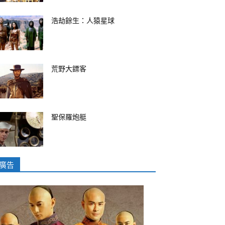
浩劫餘生：人猿星球
荒野大鏢客
聖保羅炮艇
廣告