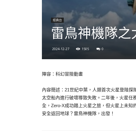
經典台
雷鳥神機隊之
2024-12-27
1505
0
陣容：科幻冒險動畫
內容簡述：21世紀中葉，人類首次火星登陸探險
太空船內進行破壞導致失敗。二年後，火星任
全，Zero-X成功踏上火星之旅，但火星上未知
安全返回地球？雷鳥神機隊，出發！