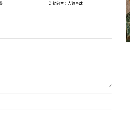
遊
浩劫餘生：人猿星球