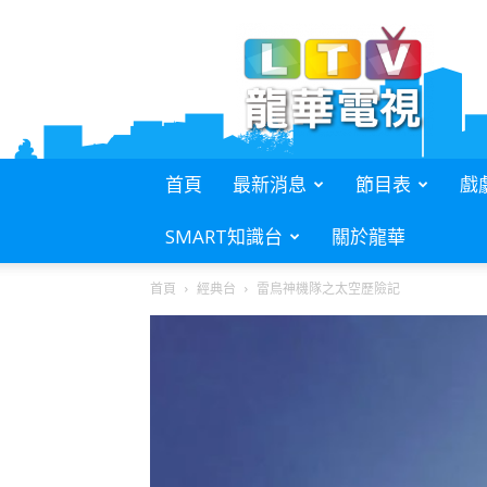
L.T.V.
龍
華
電
視
首頁
最新消息
節目表
戲
SMART知識台
關於龍華
首頁
經典台
雷鳥神機隊之太空歷險記