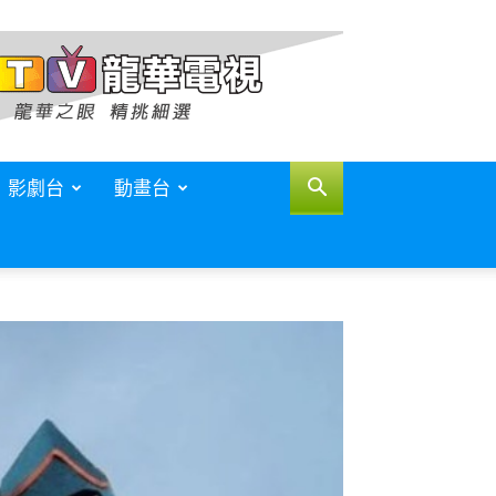
影劇台
動畫台