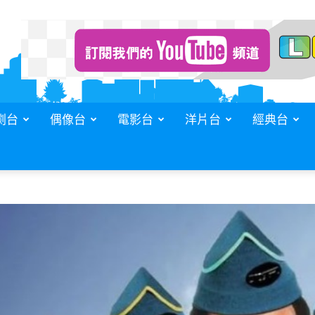
劇台
偶像台
電影台
洋片台
經典台