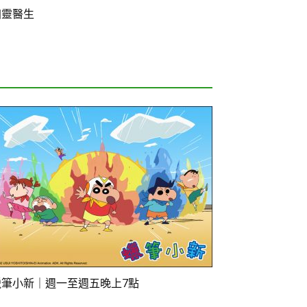
幽靈醫生
蠟筆小新｜週一至週五晚上7點