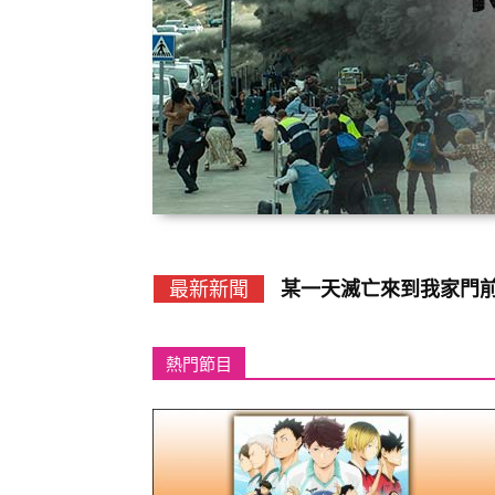
某一天滅亡來到我家門前
大漢盛世
最新新聞
熱門節目