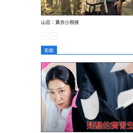
山忌：黃衣小飛俠
影劇