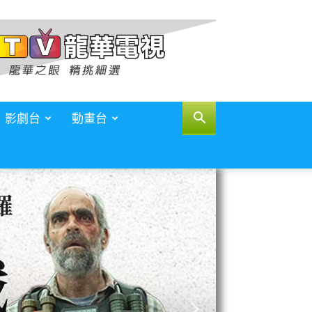
影劇台
動畫台