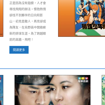
正是因為沒有翅膀，人才會
尋找飛翔的辦法。懷抱熱情
卻找不到夥伴的日向和影
山，初見是敵人，再見卻成
為隊友，在烏野高中開啟嶄
新的排球生涯。為了跨越眼
前的高牆，飛吧！
閱讀更多