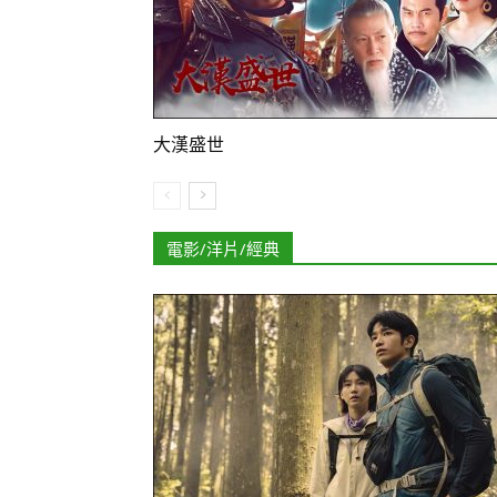
大漢盛世
電影/洋片/經典