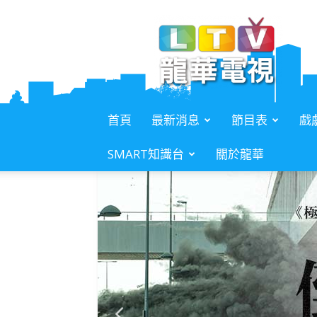
L.T.V.
龍
華
電
視
首頁
最新消息
節目表
戲
SMART知識台
關於龍華