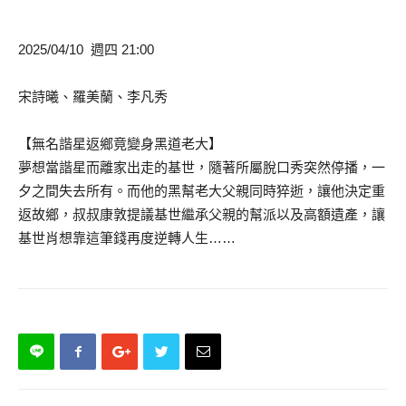
2025/04/10 週四 21:00
宋詩曦、羅美蘭、李凡秀
【無名諧星返鄉竟變身黑道老大】
夢想當諧星而離家出走的基世，隨著所屬脫口秀突然停播，一
夕之間失去所有。而他的黑幫老大父親同時猝逝，讓他決定重
返故鄉，叔叔康敦提議基世繼承父親的幫派以及高額遺產，讓
基世肖想靠這筆錢再度逆轉人生……