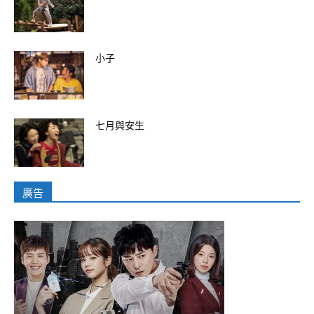
小子
七月與安生
廣告