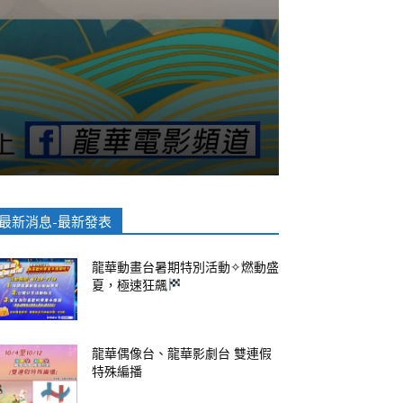
最新消息-最新發表
龍華動畫台暑期特別活動✧燃動盛
夏，極速狂飆
龍華偶像台、龍華影劇台 雙連假
特殊編播