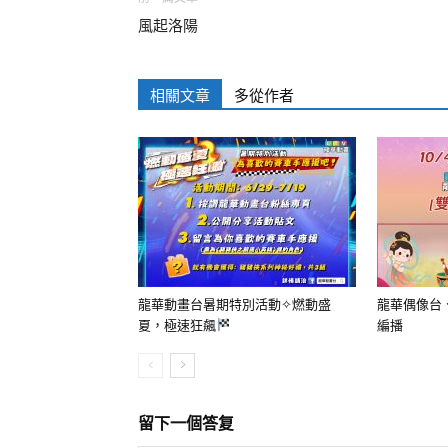
風起洛陽
相關文章
多從作者
龍華動畫台暑期特別活動✧燃動盛
龍華偶像台
夏，極速狂飆
編播
留下一個答复