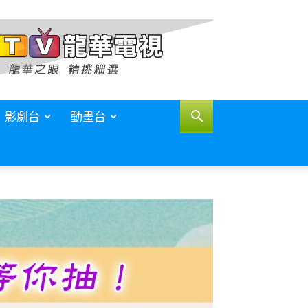
影劇台
動畫台