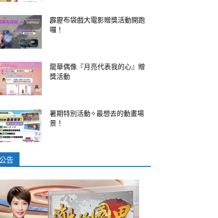
霹靂布袋戲大電影贈獎活動開跑
囉！
龍華偶像『月亮代表我的心』贈
獎活動
暑期特別活動✧最想去的動畫場
景！
公告