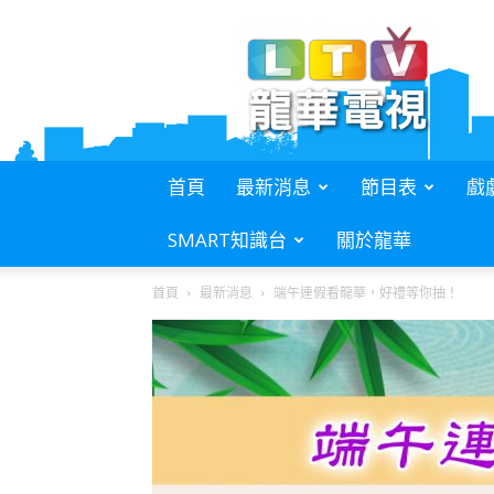
L.T.V.
龍
華
電
視
首頁
最新消息
節目表
戲
SMART知識台
關於龍華
首頁
最新消息
端午連假看龍華，好禮等你抽！