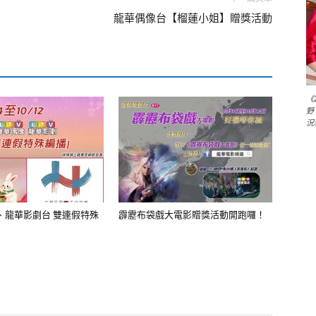
龍華偶像台【榴蓮小姐】贈獎活動
《
野
況
、龍華影劇台 雙連假特殊
霹靂布袋戲大電影贈獎活動開跑囉！