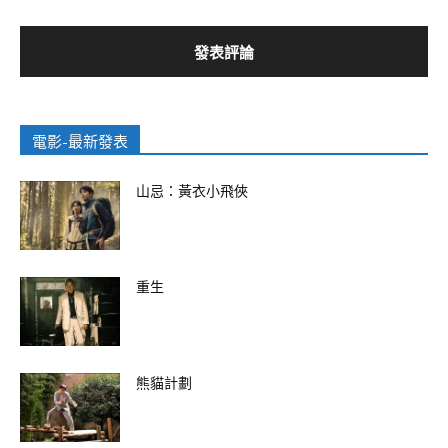
電影-最新發表
山忌：黃衣小飛俠
重生
熊貓計劃