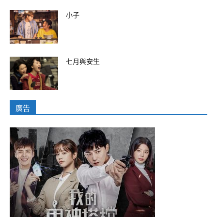
小子
七月與安生
廣告