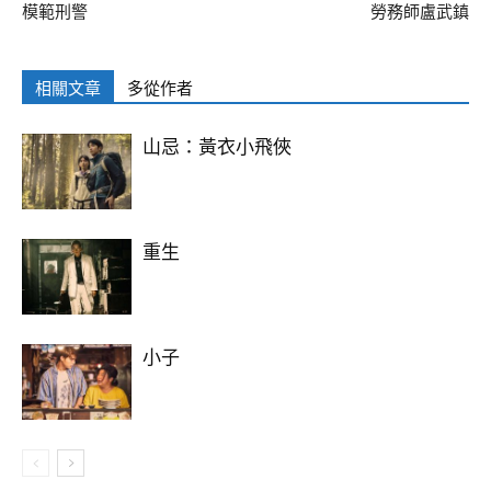
模範刑警
勞務師盧武鎮
相關文章
多從作者
山忌：黃衣小飛俠
重生
小子