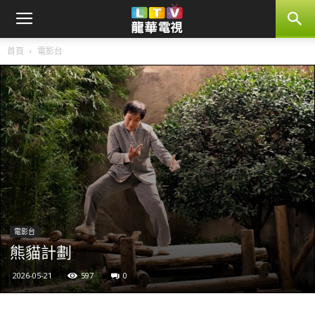
首頁
電影台
電影台
熊貓計劃
2026-05-21
597
0