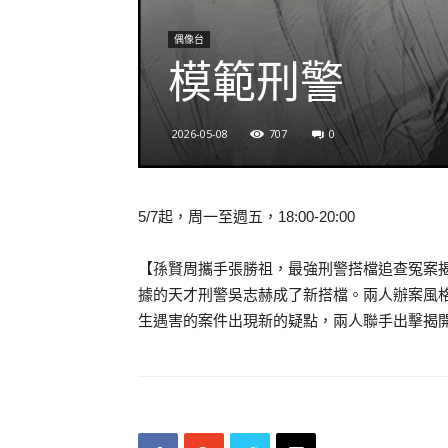
偶像台
模範刑警
2026-05-08
707
0
5/7起，周一至週五，18:00-20:00
【孫賢周攜手張勝祖，最強刑警搭檔追查冤案
據的天才刑警吳志赫成了新搭檔。兩人辦案風
生遇害的案件出現新的疑點，兩人聯手出擊揭