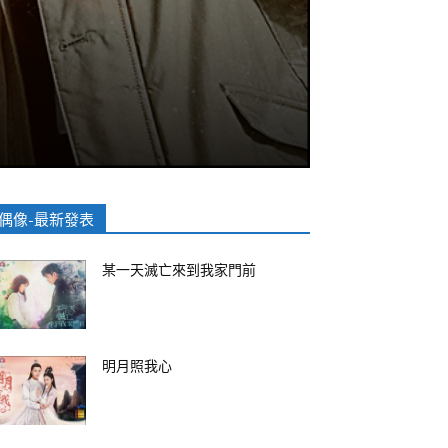
偶像-最新發表
某一天滅亡來到我家門前
明月照我心