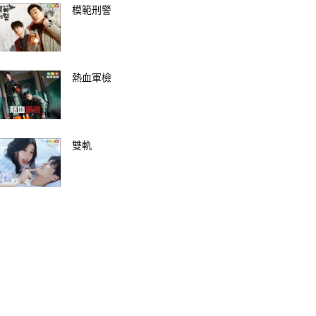
模範刑警
熱血軍檢
雙軌