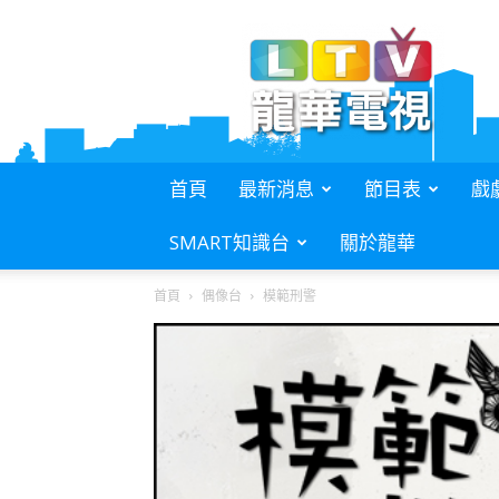
L.T.V.
龍
華
電
視
首頁
最新消息
節目表
戲
SMART知識台
關於龍華
首頁
偶像台
模範刑警