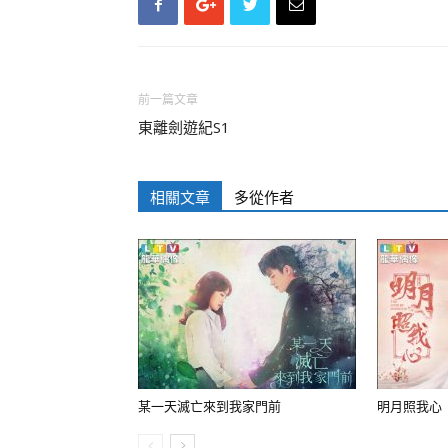
前一篇文章
東離劍遊紀S1
相關文章
多從作者
某一天滅亡來到我家門前
明月照我心