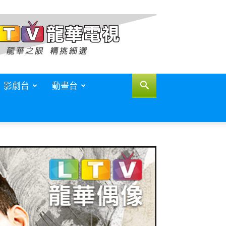
影劇台
動畫台