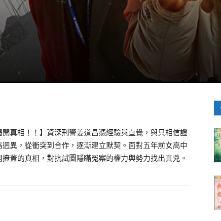
揭開真相！！】資深刑警姜道昌憑經驗與直覺，與只相信證
格迥異，從衝突到合作，逐漸建立默契。面對五年前女高中
開掩蓋的真相，對抗試圖隱瞞冤案的權力與勢力找出真兇。