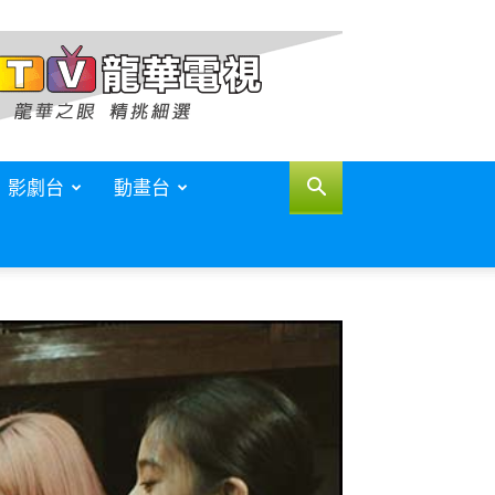
影劇台
動畫台