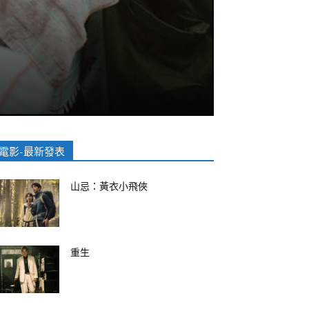
電影-最新發表
山忌：黃衣小飛俠
重生