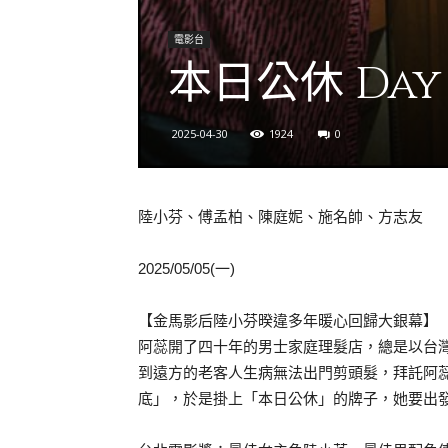
電影台
本日公休 Day 
2025-04-30
1924
0
陸小芬、傅孟柏、陳庭妮、施名帥、方志友
2025/05/05(一)
【金馬影后陸小芬暌違多年暖心回歸大銀幕】
阿蕊開了四十年的男士家庭理髮店，總是以台
到遠方的老客人生病無法出門剪頭髮，拜託阿
底」，於是掛上「本日公休」的牌子，她要出