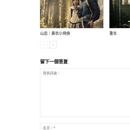
山忌：黃衣小飛俠
重生
留下一個答复