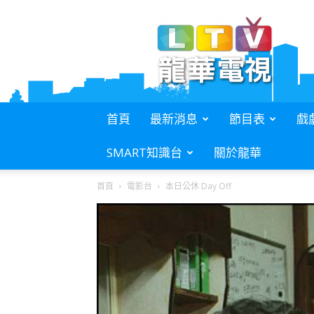
L.T.V.
龍
華
電
視
首頁
最新消息
節目表
戲
SMART知識台
關於龍華
首頁
電影台
本日公休 Day Off