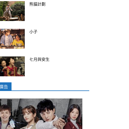
熊貓計劃
小子
七月與安生
廣告