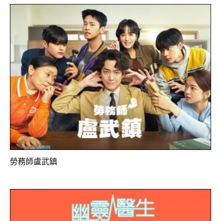
勞務師盧武鎮