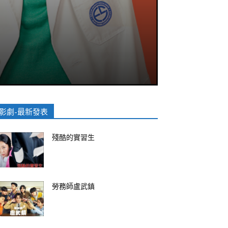
影劇-最新發表
殘酷的實習生
勞務師盧武鎮