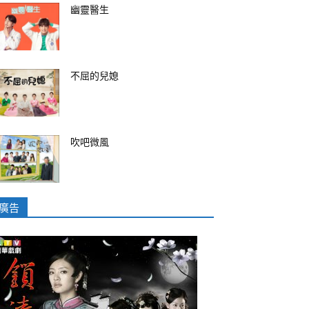
幽靈醫生
不屈的兒媳
吹吧微風
廣告