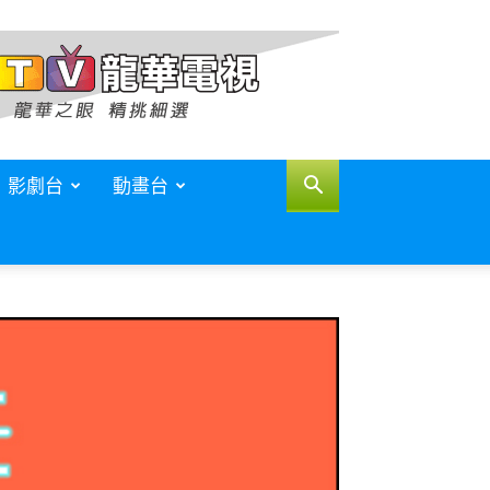
影劇台
動畫台