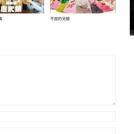
鎮
不屈的兒媳