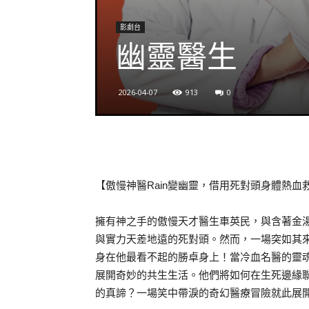
影劇台
幽靈醫生
2026-04-07
913
0
【傲慢神醫Rain變幽靈，借用死對頭身體熱血
擁有神之手的傲慢天才醫生車英民，與含著金
與實力天差地遠的死對頭。然而，一場突如其
身在他最看不起的勝卓身上！當冷血名醫的靈
展開奇妙的共生生活。他們將如何在生死邊緣
的真諦？一場笑中帶淚的奇幻醫療冒險就此展