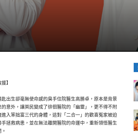
救援】
湯匙出生卻毫無使命感的臭手住院醫生高勝卓，原本是背景
來的意外，讓英民變成了徘徊醫院的「幽靈」，更不得不附
魂進入笨拙富三代的身體，這對「二合一」的歡喜冤家被迫
聯手拯救病患，並在無法離開醫院的命運中，重新領悟醫生
開。