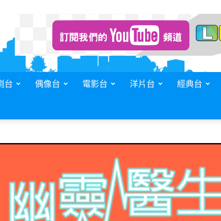
劇台
偶像台
電影台
洋片台
經典台