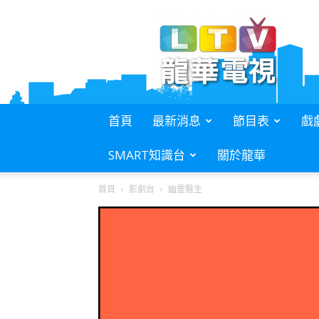
L.T.V.
龍
華
電
視
首頁
最新消息
節目表
戲
SMART知識台
關於龍華
首頁
影劇台
幽靈醫生