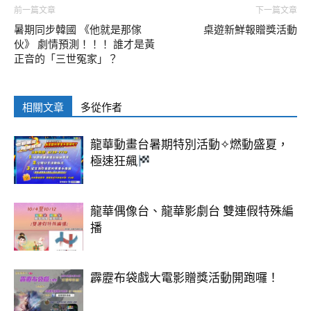
前一篇文章
下一篇文章
暑期同步韓國 《他就是那傢
桌遊新鮮報贈獎活動
伙》 劇情預測！！！ 誰才是黃
正音的「三世冤家」？
相關文章
多從作者
龍華動畫台暑期特別活動✧燃動盛夏，
極速狂飆
龍華偶像台、龍華影劇台 雙連假特殊編
播
霹靂布袋戲大電影贈獎活動開跑囉！