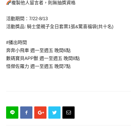
複製他人留言者，則無抽獎資格
活動期間：7/22-8/13
活動獎品: 騎士堡親子全日套票1張&驚喜福袋(共十名)
#播出時間
奔奔小飛車 週一至週五 晚間6點
數碼寶貝APP獸 週一至週五 晚間8點
怪傑佐羅力 週一至週五 晚間7點