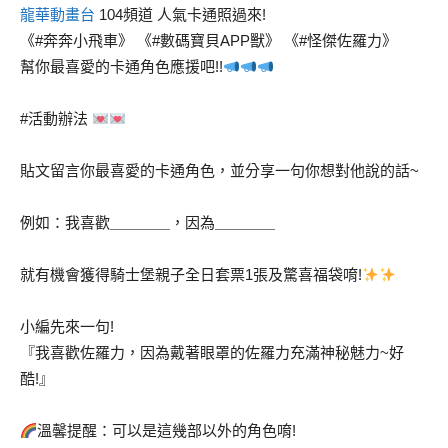
龍華動畫台
104頻道 人氣卡通照過來!
《#奔奔小飛車》 《#數碼寶貝APP獸》 《#怪傑佐羅力》
幫你最喜愛的卡通角色應援吧!!
#活動辦法
貼文留言你最喜愛的卡通角色，並分享一句你想對他說的話~
例如：我喜歡＿＿＿＿，因為＿＿＿＿
就有機會獲得騎士堡親子全日套票1張及驚喜福袋唷!
小編先來一句!
『我喜歡佐羅力，因為戴著眼罩的佐羅力充滿神秘魅力~好
酷!』
溫馨提醒：可以是這幾部以外的角色唷!