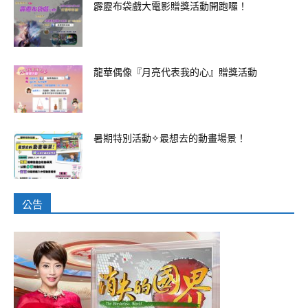
霹靂布袋戲大電影贈獎活動開跑囉！
龍華偶像『月亮代表我的心』贈獎活動
暑期特別活動✧最想去的動畫場景！
公告