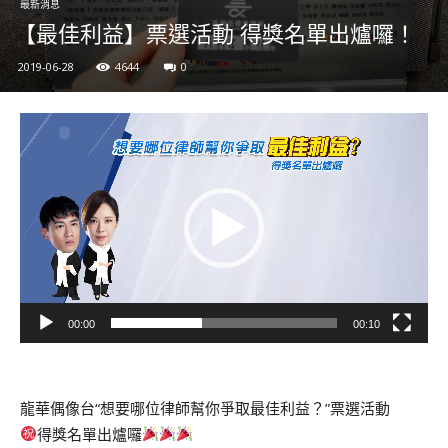
最新消息
【最佳利益】票選活動 得獎名單出爐囉！
2019-06-28
4644
0
視
訊
播
放
器
00:00
00:10
龍華偶像台“想要哪位律師幫你爭取最佳利益？”票選活動
得獎名單出爐囉