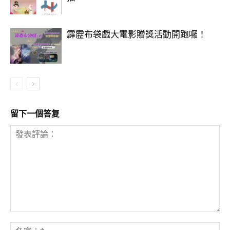
霹靂布袋戲大電影贈獎活動開跑囉！
留下一個答复