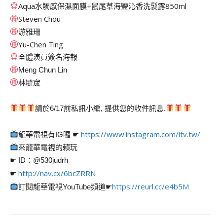
Aqua水觸感保濕面膜+鼠尾草海鹽沁香洗髮露850ml
Steven Chou
游雅珊
Yu-Chen Ting
全體演員簽名海報
Meng Chun Lin
林毓宬
請於6/17前私訊小編, 提供您的收件訊息.
https://www.instagram.com/ltv.tw/
龍華電視有IG囉 ☛
來龍華電視的賴玩
☛ ID：@530judrh
http://nav.cx/6bcZRRN
☛
https://reurl.cc/e4b5M
訂閱龍華電視YouTube頻道☛