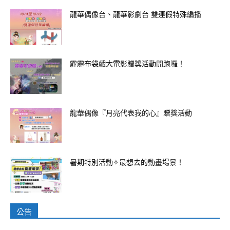
龍華偶像台、龍華影劇台 雙連假特殊編播
霹靂布袋戲大電影贈獎活動開跑囉！
龍華偶像『月亮代表我的心』贈獎活動
暑期特別活動✧最想去的動畫場景！
公告