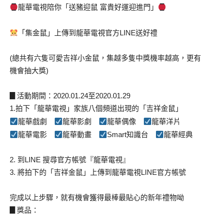
龍華電視陪你「送豬迎鼠 富貴好運迎進門」
「集金鼠」上傳到龍華電視官方LINE送好禮
(總共有六隻可愛吉祥小金鼠，集越多隻中獎機率越高，更有
機會抽大獎)
▊活動期間：2020.01.24至2020.01.29
1.拍下「龍華電視」家族八個頻道出現的「吉祥金鼠」
龍華戲劇
龍華影劇
龍華偶像
龍華洋片
龍華電影
龍華動畫
Smart知識台
龍華經典
2. 到LINE 搜尋官方帳號『龍華電視』
3. 將拍下的「吉祥金鼠」上傳到龍華電視LINE官方帳號
完成以上步驟，就有機會獲得最棒最貼心的新年禮物呦
▊獎品：