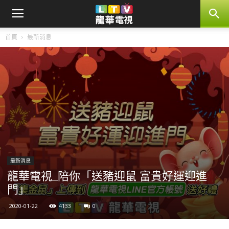
首頁
最新消息
最新消息
龍華電視_陪你「送豬迎鼠 富貴好運迎進
門」
2020-01-22
4133
0