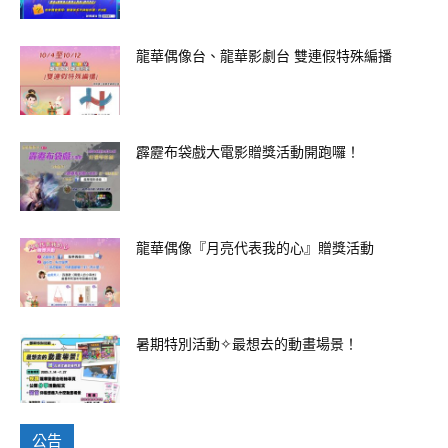
龍華偶像台、龍華影劇台 雙連假特殊編播
霹靂布袋戲大電影贈獎活動開跑囉！
龍華偶像『月亮代表我的心』贈獎活動
暑期特別活動✧最想去的動畫場景！
公告