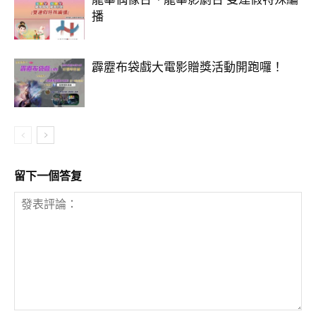
播
霹靂布袋戲大電影贈獎活動開跑囉！
留下一個答复