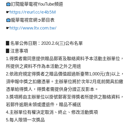
訂閱龍華電視YouTube頻道
https://reurl.cc/e4b5M
☛
龍華電視官網➲節目表
http://www.ltv.com.tw/
☛
▊名單公佈日期：2020.2.6(三)公布名單
▊注意事項
1.得獎者需同意提供贈品郵寄及聯絡資料予本活動主辦單位，
所提供之資料不作為本活動之外之用途
2.依政府規定得獎者之贈品價值超過新臺幣1,000元(含)以上，
須申報中獎之扣繳憑單。主辦單位將於次年2月底前開具扣繳
憑單給得獎人，得獎者需提供身分證正反影本。
3.獎項將由主辦單位以掛號郵寄至得獎者所提供之聯絡資料，
若郵件逾期未領或遭退件，贈品不補送
4.主辦單位有權決定取消、終止、修改活動獎項
5.每人限領一次獎品