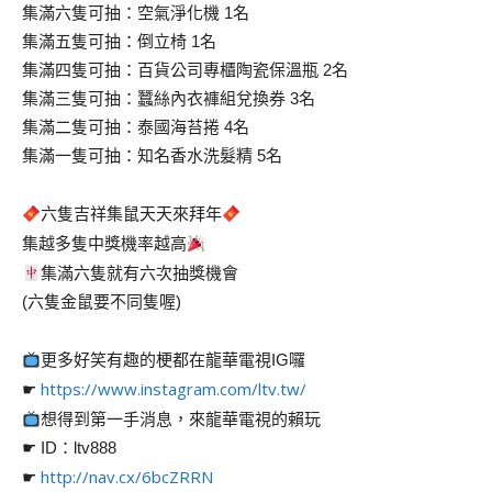
集滿六隻可抽：空氣淨化機 1名
集滿五隻可抽：倒立椅 1名
集滿四隻可抽：百貨公司專櫃陶瓷保溫瓶 2名
集滿三隻可抽：蠶絲內衣褲組兌換券 3名
集滿二隻可抽：泰國海苔捲 4名
集滿一隻可抽：知名香水洗髮精 5名
六隻吉祥集鼠天天來拜年
集越多隻中獎機率越高
集滿六隻就有六次抽獎機會
(六隻金鼠要不同隻喔)
更多好笑有趣的梗都在龍華電視IG囉
https://www.instagram.com/ltv.tw/
☛
想得到第一手消息，來龍華電視的賴玩
☛ ID：ltv888
http://nav.cx/6bcZRRN
☛