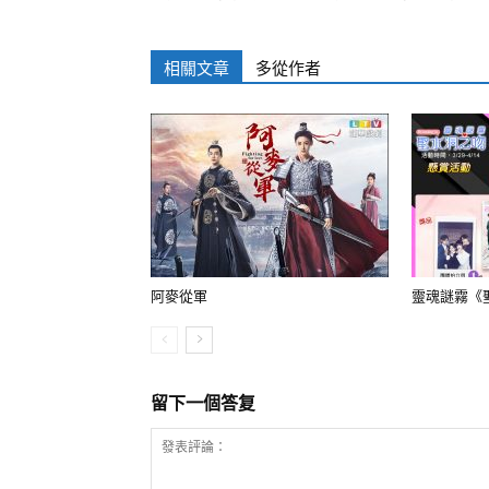
相關文章
多從作者
阿麥從軍
靈魂謎霧《
留下一個答复