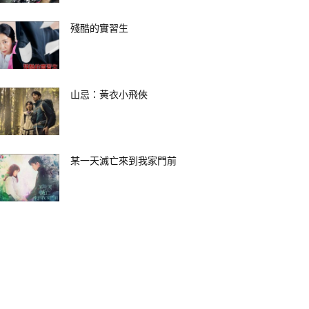
殘酷的實習生
山忌：黃衣小飛俠
某一天滅亡來到我家門前