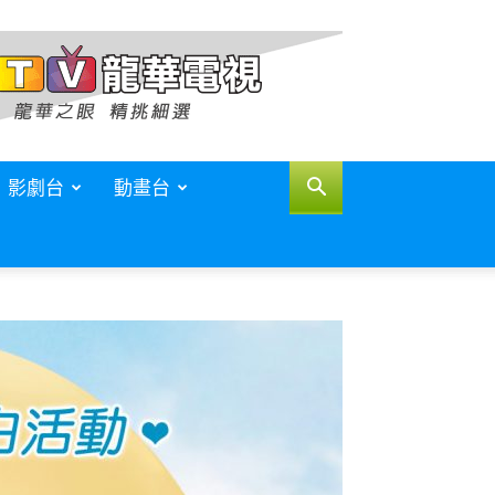
影劇台
動畫台