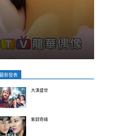
最新發表
大漢盛世
紫釵奇緣