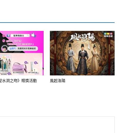
聖水洞之吻》贈獎活動
風起洛陽