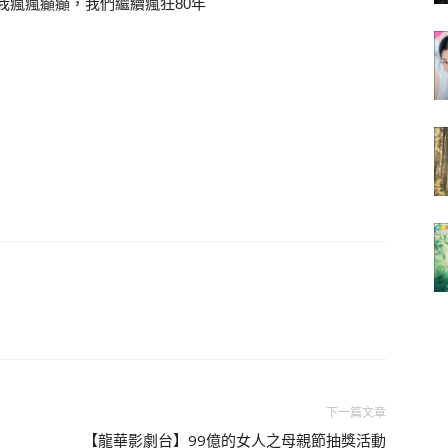
陪我瘋瘋癲癲，我們繼續瘋狂80年
下一篇文章
【龍華影劇台】99億的女人之母親節抽獎活動