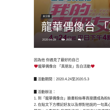
未分類
龍華偶像台 
2020-04-28
3930
0
因為他 你遇見了最好的自己
龍華偶像台 「真朋友」告白活動
▊活動期間：2020.4.24至2020.5.3
▊活動辦法：
1. 到「龍華偶像台」臉書粉絲專頁按讚成為粉
2. 在貼文下方標記好友以及想對他說的一句真