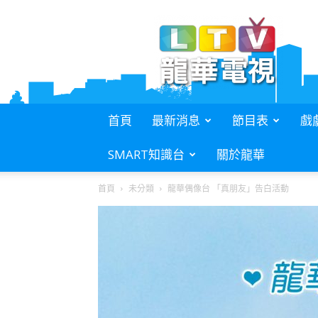
L.T.V.
龍
華
電
視
首頁
最新消息
節目表
戲
SMART知識台
關於龍華
首頁
未分類
龍華偶像台 「真朋友」告白活動