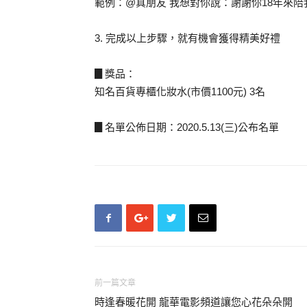
範例：@真朋友 我想對你說：謝謝你18年來
3. 完成以上步驟，就有機會獲得精美好禮
▊獎品：
知名百貨專櫃化妝水(市價1100元) 3名
▊名單公佈日期：2020.5.13(三)公布名單
前一篇文章
時逢春暖花開 龍華電影頻道讓您心花朵朵開