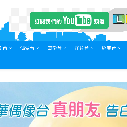
劇台
偶像台
電影台
洋片台
經典台