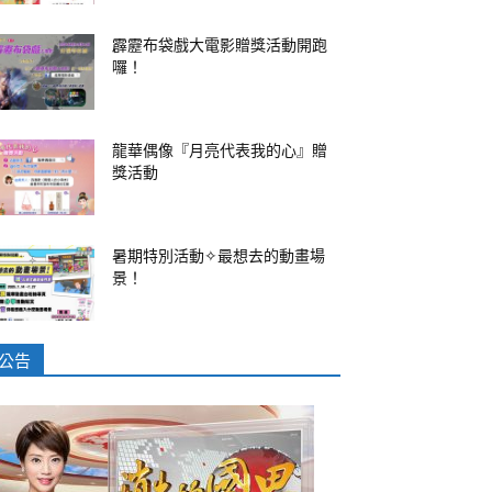
霹靂布袋戲大電影贈獎活動開跑
囉！
龍華偶像『月亮代表我的心』贈
獎活動
暑期特別活動✧最想去的動畫場
景！
公告