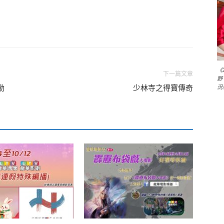
《
下一篇文章
野
動
少林寺之得寶傳奇
況