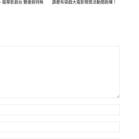
、龍華影劇台 雙連假特殊
霹靂布袋戲大電影贈獎活動開跑囉！