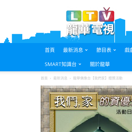
L.T.V.
龍
華
電
視
首頁
最新消息
節目表
戲
SMART知識台
關於龍華
首頁
最新消息
龍華偶像台【我們家】贈獎活動