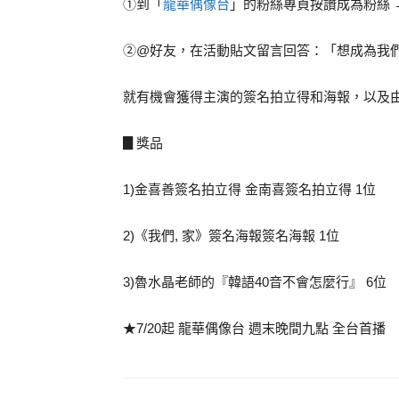
龍華偶像台
➀到「
」的粉絲專頁按讚成為粉絲 
➁@好友，在活動貼文留言回答：「想成為我
就有機會獲得主演的簽名拍立得和海報，以及由E
▊獎品
1)金喜善簽名拍立得 金南喜簽名拍立得 1位
2)《我們, 家》簽名海報簽名海報 1位
3)魯水晶老師的『韓語40音不會怎麼行』 6位
★7/20起 龍華偶像台 週末晚間九點 全台首播