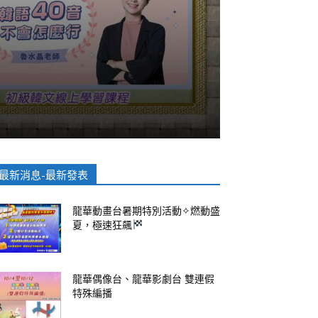
最新消息-最新發表
龍華動畫台暑期特別活動✧燃動盛
夏，極速狂飆
龍華偶像台、龍華影劇台 雙連假
特殊編播