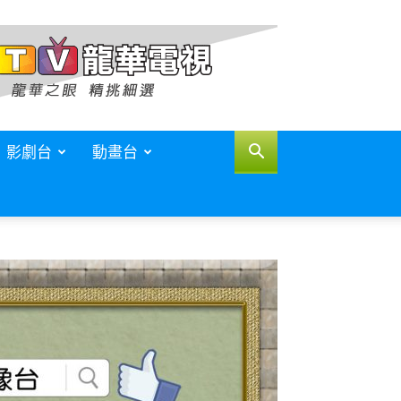
影劇台
動畫台