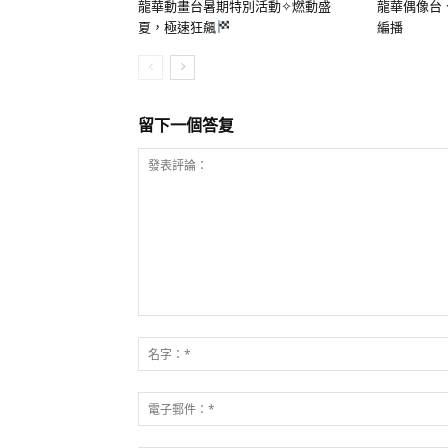
龍華動畫台暑期特別活動✧燃動盛
龍華偶像台
夏，極速狂飆
編播
留下一個答复