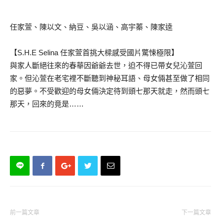
任家萱、陳以文、納豆、吳以涵、高宇蓁、陳家逵
【S.H.E Selina 任家萱首挑大樑感受國片驚悚極限】
與家人斷絕往來的春華因爺爺去世，迫不得已帶女兒沁萱回
家。但沁萱在老宅裡不斷聽到神秘耳語、母女倆甚至做了相同
的惡夢。不受歡迎的母女倆決定待到頭七那天就走，然而頭七
那天，回來的竟是……
前一篇文章
下一篇文章