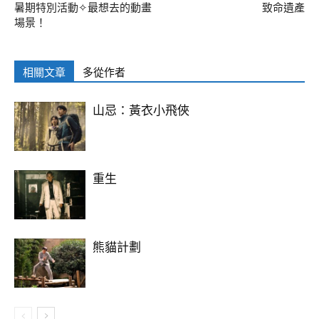
暑期特別活動✧最想去的動畫
致命遺產
場景！
相關文章
多從作者
山忌：黃衣小飛俠
重生
熊貓計劃