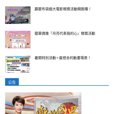
霹靂布袋戲大電影贈獎活動開跑囉！
龍華偶像『月亮代表我的心』贈獎活動
暑期特別活動✧最想去的動畫場景！
公告