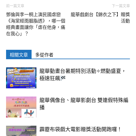
前一篇文章
下一篇文章
鄧倫與李一桐上演民國虐戀
龍華戲劇台【錦衣之下】贈獎
《海棠經雨胭脂透》，哪一個
活動
經典畫面讓你「虐在他身，痛
在我心」？
相關文章
多從作者
龍華動畫台暑期特別活動✧燃動盛夏，
極速狂飆
龍華偶像台、龍華影劇台 雙連假特殊編
播
霹靂布袋戲大電影贈獎活動開跑囉！