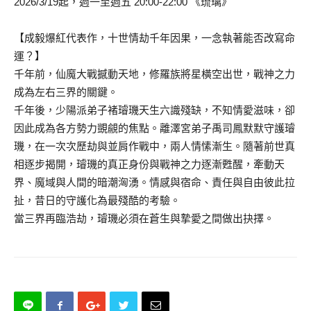
2026/3/19起，週一至週五 20:00-22:00 《琉璃》
【成毅爆紅代表作，十世情劫千年因果，一念執著能否改寫命
運？】
千年前，仙魔大戰撼動天地，修羅族將星橫空出世，戰神之力
成為左右三界的關鍵。
千年後，少陽派弟子褚璿璣天生六識殘缺，不知情愛滋味，卻
因此成為各方勢力覬覦的焦點。離澤宮弟子禹司鳳默默守護璿
璣，在一次次歷劫與並肩作戰中，兩人情愫漸生。隨著前世真
相逐步揭開，璿璣的真正身份與戰神之力逐漸甦醒，牽動天
界、魔域與人間的暗潮洶湧。情感與宿命、責任與自由彼此拉
扯，昔日的守護化為最殘酷的考驗。
當三界再臨浩劫，璿璣必須在蒼生與摯愛之間做出抉擇。