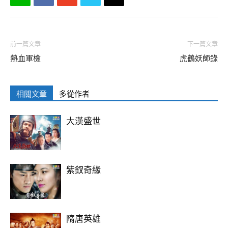
前一篇文章
下一篇文章
熱血軍檢
虎鶴妖師錄
相關文章
多從作者
大漢盛世
紫釵奇緣
隋唐英雄