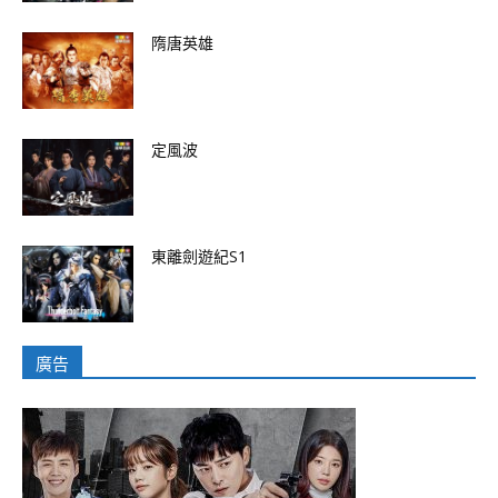
隋唐英雄
定風波
東離劍遊紀S1
廣告