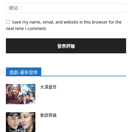
Save my name, email, and website in this browser for the
next time I comment.
戲劇-最新發表
大漢盛世
紫釵奇緣