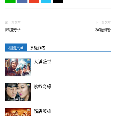
前一篇文章
下一篇文章
錦繡芳華
模範刑警
相關文章
多從作者
大漢盛世
紫釵奇緣
隋唐英雄