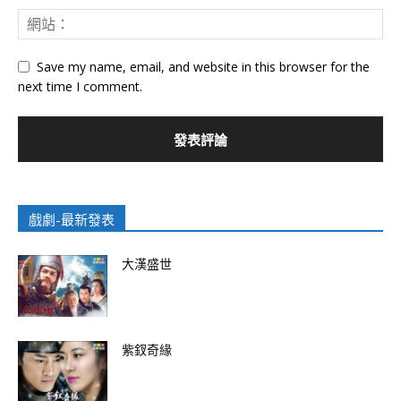
Save my name, email, and website in this browser for the
next time I comment.
戲劇-最新發表
大漢盛世
紫釵奇緣