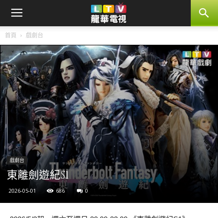
首頁
戲劇台
戲劇台
東離劍遊紀S1
2026-05-01
686
0