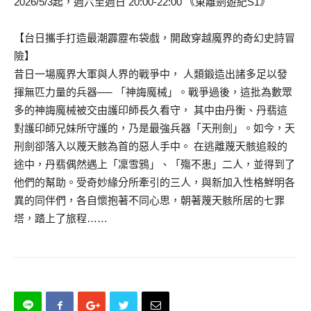
2026/5/3起，週六至週日 20:00-22:00 《東離劍遊紀S1》
【台日攜手打造最潮霹靂布袋戲，開啟穿越魔界的奇幻史詩冒
險】
昔日一場魔界大軍與人界的戰爭中， 人類鍛造出諸多足以發
揮無匹力量的兵器── 「神誨魔械」。戰爭過後，這批為數眾
多的神誨魔械被交由護印師長久看守， 其中由丹衡、丹翡這
對護印師兄妹所守護的，乃是最強兵器「天刑劍」。如今，天
刑劍卻落入以蔑天骸為首的惡人手中。 在逃離蔑天骸追殺的
途中，丹翡偶然遇上「凜雪鴉」、「殤不患」二人，並得到了
他們的幫助。受奇妙緣分所牽引的三人，與新加入性格鮮明各
異的同伴們，各自懷抱著不同心思，朝著蔑天骸所居的七罪
塔，踏上了旅程……