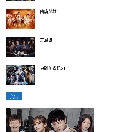
隋唐英雄
定風波
東離劍遊紀S1
廣告