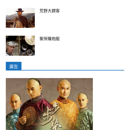
荒野大鏢客
聖保羅炮艇
廣告