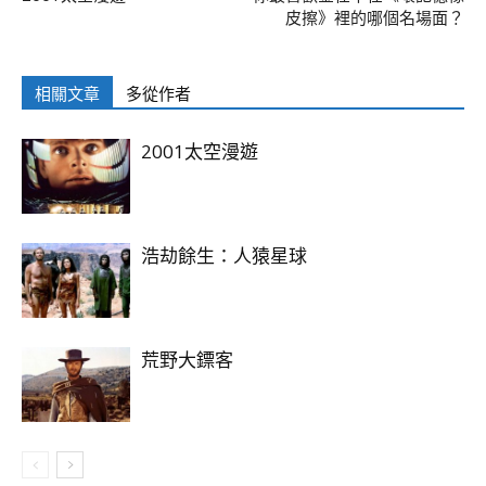
皮擦》裡的哪個名場面？
相關文章
多從作者
2001太空漫遊
浩劫餘生：人猿星球
荒野大鏢客