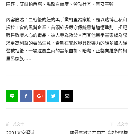
陣容：艾爾帕西諾、馬龍白蘭度、勞勃杜瓦、黛安基頓
內容簡述：二戰後的紐約黑手黨柯里昂家族，是以賭博走私和
操控工會的黑幫企業，首領維多嚴守傳統黑幫道德準則，拒絕
販售敗壞人心的毒品、被人尊為教父。而其他黑手黨家族為謀
求更高利益的毒品生意，希望在警政界具影響力的維多加入經
營被拒後，一場腥風血雨的黑幫血拚、暗殺，正襲向維多的柯
里昂家族……
前一篇文章
下一篇文章
2001太空漫遊
你最喜歡金在中在《壞記憶橡