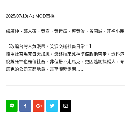
2025/07/19(六) MOD首播
盧廣仲、鄭人碩、黃宣、黃鐙輝、蔡黃汝、曾國城、旺福小民
【改編台灣人氣漫畫，笑淚交織社畜日常！】
職場社畜馬克每天加班，最終換來死神準備將他帶走，豈料這
脫線死神也是個社畜，非但帶不走馬克，更因迷糊搞錯人，令
馬克的公司天翻地覆、甚至瀕臨倒閉……