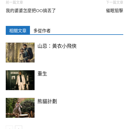
前一篇文章
下一篇文章
我的婆婆怎麼把OO搞丟了
催眠狙擊
相關文章
多從作者
山忌：黃衣小飛俠
重生
熊貓計劃