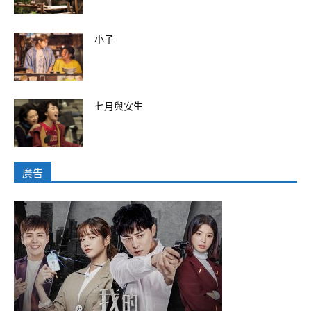
小子
七月與安生
廣告