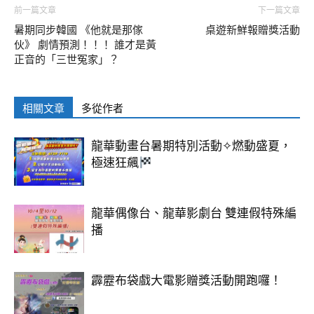
前一篇文章
下一篇文章
暑期同步韓國 《他就是那傢
桌遊新鮮報贈獎活動
伙》 劇情預測！！！ 誰才是黃
正音的「三世冤家」？
相關文章
多從作者
龍華動畫台暑期特別活動✧燃動盛夏，
極速狂飆
龍華偶像台、龍華影劇台 雙連假特殊編
播
霹靂布袋戲大電影贈獎活動開跑囉！