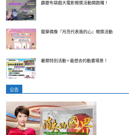
霹靂布袋戲大電影贈獎活動開跑囉！
龍華偶像『月亮代表我的心』贈獎活動
暑期特別活動✧最想去的動畫場景！
公告