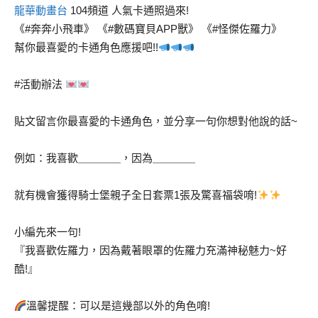
龍華動畫台
104頻道 人氣卡通照過來!
《#奔奔小飛車》 《#數碼寶貝APP獸》 《#怪傑佐羅力》
幫你最喜愛的卡通角色應援吧!!
#活動辦法
貼文留言你最喜愛的卡通角色，並分享一句你想對他說的話~
例如：我喜歡＿＿＿＿，因為＿＿＿＿
就有機會獲得騎士堡親子全日套票1張及驚喜福袋唷!
小編先來一句!
『我喜歡佐羅力，因為戴著眼罩的佐羅力充滿神秘魅力~好
酷!』
溫馨提醒：可以是這幾部以外的角色唷!