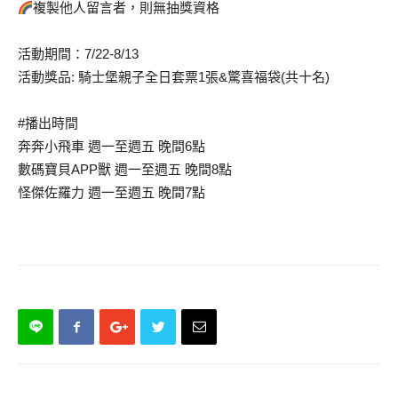
複製他人留言者，則無抽獎資格
活動期間：7/22-8/13
活動獎品: 騎士堡親子全日套票1張&驚喜福袋(共十名)
#播出時間
奔奔小飛車 週一至週五 晚間6點
數碼寶貝APP獸 週一至週五 晚間8點
怪傑佐羅力 週一至週五 晚間7點