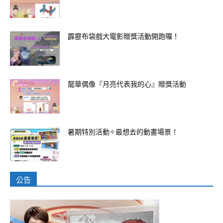
霹靂布袋戲大電影贈獎活動開跑囉！
龍華偶像『月亮代表我的心』贈獎活動
暑期特別活動✧最想去的動畫場景！
公告