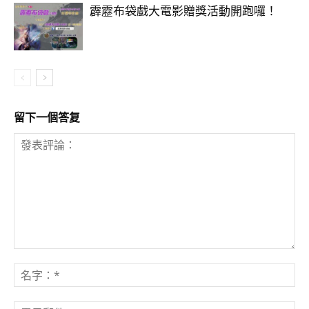
霹靂布袋戲大電影贈獎活動開跑囉！
留下一個答复