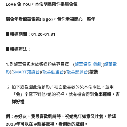
Love
兔
You
，本命明星陪你揚眉兔氣
瑞兔年看
龍華電視(logo)
，包你幸福開心一整年
▊轉運期間：01.20-01.31
▊轉運辦法：
1.
龍華偶像 戲劇
龍華電
到龍華電視家族頻道粉絲專頁擇一(
)(
影
SMART知識台
龍華動畫台
龍華影劇台
按讚
)(
)(
)(
)
拍下或截圖此活動影片裡面最喜歡的兔本命明星，並用
「兔」字寫下對他/她的祝福，就有機會得到
兔來運轉，吉
祥好禮
例：@
好友，我最喜歡劉詩詩，祝她兔年如意又吐氣，希望
2023
年可以在 #
龍華電視，看到她的戲劇。